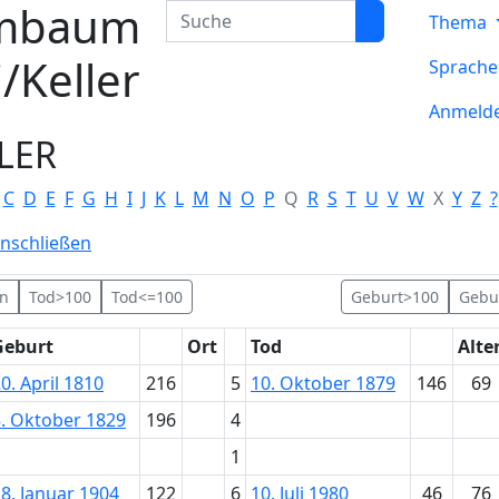
mbaum
Suche
Thema
/Keller
Sprach
Anmeld
LER
C
D
E
F
G
H
I
J
K
L
M
N
O
P
Q
R
S
T
U
V
W
X
Y
Z
?
inschließen
en
Tod>100
Tod<=100
Geburt>100
Gebu
Geburt
Ort
Tod
Alte
0. April 1810
216
5
10. Oktober 1879
146
69
5. Oktober 1829
196
4
1
8. Januar 1904
122
6
10. Juli 1980
46
76