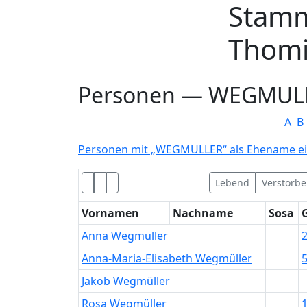
Stam
Weiter zu Hauptseite
Thomi
Personen —
WEGMUL
A
B
Personen mit „
WEGMULLER
“ als Ehename e
Lebend
Verstorb
Vornamen
Nachname
Sosa
Anna
Wegmüller
2
Anna-Maria-Elisabeth
Wegmüller
Jakob
Wegmüller
Rosa
Wegmüller
1