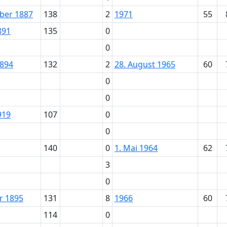
ber 1887
138
2
1971
55
891
135
0
0
1894
132
2
28. August 1965
60
0
0
919
107
0
0
140
0
1. Mai 1964
62
3
0
r 1895
131
8
1966
60
114
0