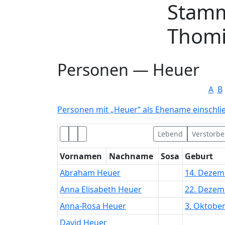
Stam
Weiter zu Hauptseite
Thomi
Personen —
Heuer
A
B
Personen mit „
Heuer
“ als Ehename einschli
Lebend
Verstorb
Vornamen
Nachname
Sosa
Geburt
Abraham
Heuer
14. Dezem
Anna Elisabeth
Heuer
22. Dezem
Anna-Rosa
Heuer
3. Oktobe
David
Heuer