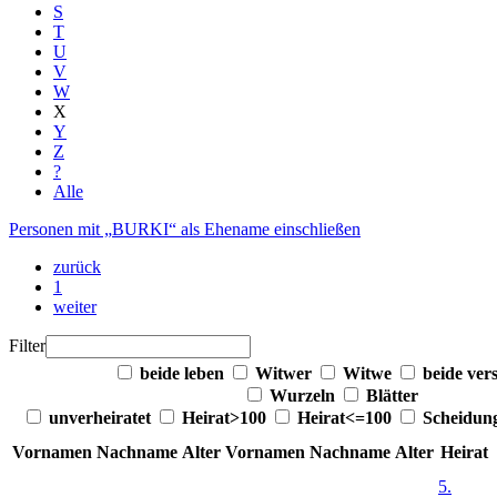
S
T
U
V
W
X
Y
Z
?
Alle
Personen mit „
BURKI
“ als Ehename einschließen
zurück
1
weiter
Filter
beide leben
Witwer
Witwe
beide ver
Wurzeln
Blätter
unverheiratet
Heirat>100
Heirat<=100
Scheidun
Vornamen
Nachname
Alter
Vornamen
Nachname
Alter
Heirat
5.