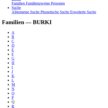
Familien
Familienzweige
Personen
Suche
Allgemeine Suche
Phonetische Suche
Erweiterte Suche
Familien —
BURKI
A
B
C
D
E
F
G
H
I
J
K
L
M
N
O
P
Q
R