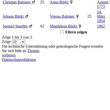
Christian
Balsiger
25
Anna
Bürki
August
1773
24.
Johann
Bürki
Verena
Balsiger
25
März
1854
Samuel
Stauffer
62
Magdalena
Bürki
1862
Eltern zeigen
Zeige 1 bis 3 von 3
Zeige
Für technische Unterstützung oder genealogische Fragen wenden
Sie sich bitte an
Thomis
.
webtrees
Datenschutzerklärung