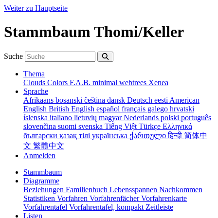
Weiter zu Hauptseite
Stammbaum Thomi/Keller
Suche
Thema
Clouds
Colors
F.A.B.
minimal
webtrees
Xenea
Sprache
Afrikaans
bosanski
čeština
dansk
Deutsch
eesti
American
English
British English
español
français
galego
hrvatski
íslenska
italiano
lietuvių
magyar
Nederlands
polski
português
slovenčina
suomi
svenska
Tiếng Việt
Türkçe
Ελληνικά
български
қазақ тілі
українська
ქართული
हिन्दी
简体中
文
繁體中文
Anmelden
Stammbaum
Diagramme
Beziehungen
Familienbuch
Lebensspannen
Nachkommen
Statistiken
Vorfahren
Vorfahrenfächer
Vorfahrenkarte
Vorfahrentafel
Vorfahrentafel, kompakt
Zeitleiste
Listen