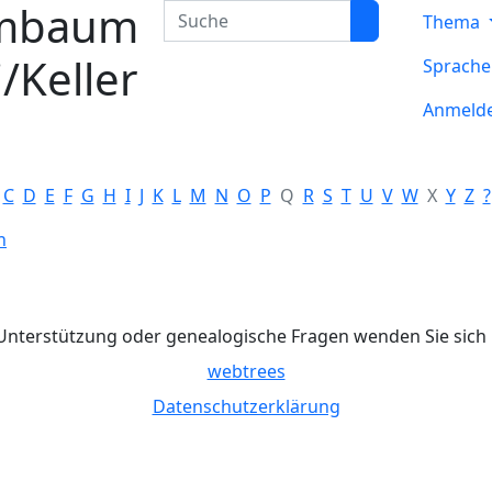
mbaum
Suche
Thema
/Keller
Sprach
Anmeld
C
D
E
F
G
H
I
J
K
L
M
N
O
P
Q
R
S
T
U
V
W
X
Y
Z
?
n
Unterstützung oder genealogische Fragen wenden Sie sich 
webtrees
Datenschutzerklärung