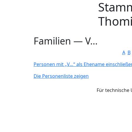
Stam
Weiter zu Hauptseite
Thomi
Familien —
V…
A
B
Personen mit „
V…
“ als Ehename einschließe
Die Personenliste zeigen
Für technische 